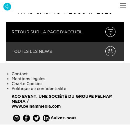
AVIS CASINO NEOSURF 2026
RETOUR SUR LA PAGE D'ACCUEIL
TOUTES LES NEWS
Contact
Mentions légales
Charte Cookies
Politique de confidentialité
KCO EVENT, UNE SOCIÉTÉ DU GROUPE PELHAM
MEDIA /
www.pelhammedia.com
Suivez-nous