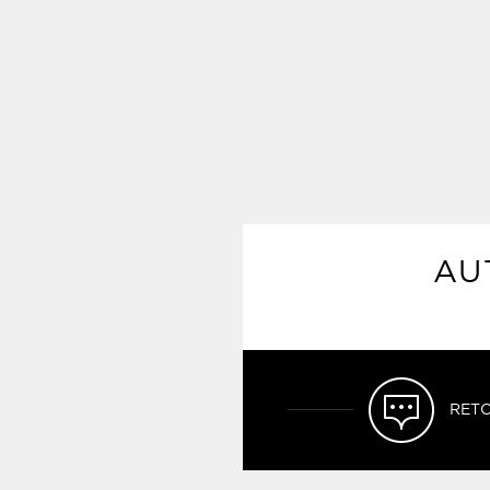
AU
RETO