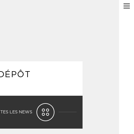
 DÉPÔT
TES LES NEWS