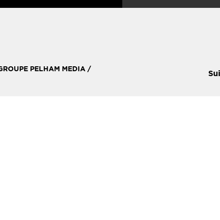
 GROUPE PELHAM MEDIA /
Su