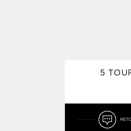
5 TOU
RETO