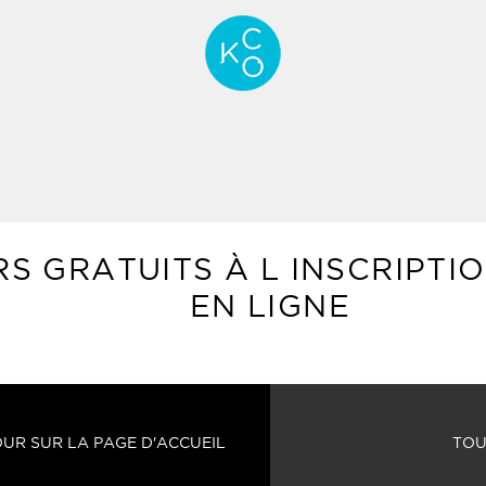
RS GRATUITS À L INSCRIPTI
EN LIGNE
UR SUR LA PAGE D'ACCUEIL
TOU