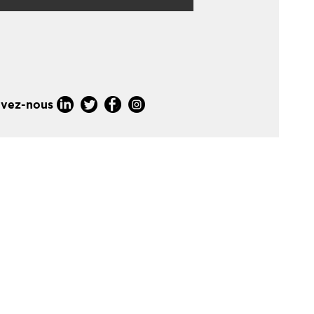
ivez-nous