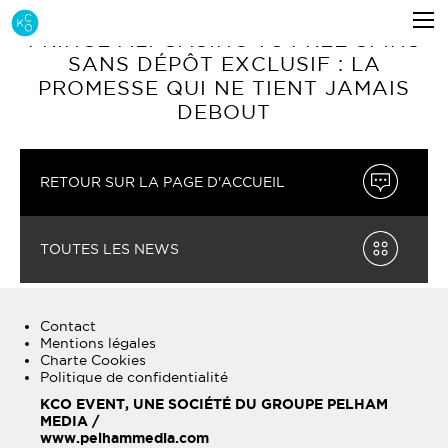
PRINCE ALI CASINO 75 FREE SPINS
SANS DÉPÔT EXCLUSIF : LA
PROMESSE QUI NE TIENT JAMAIS
DEBOUT
RETOUR SUR LA PAGE D'ACCUEIL
TOUTES LES NEWS
Contact
Mentions légales
Charte Cookies
Politique de confidentialité
KCO EVENT, UNE SOCIÉTÉ DU GROUPE PELHAM
MEDIA /
www.pelhammedia.com