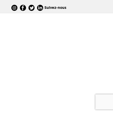
Suivez-nous