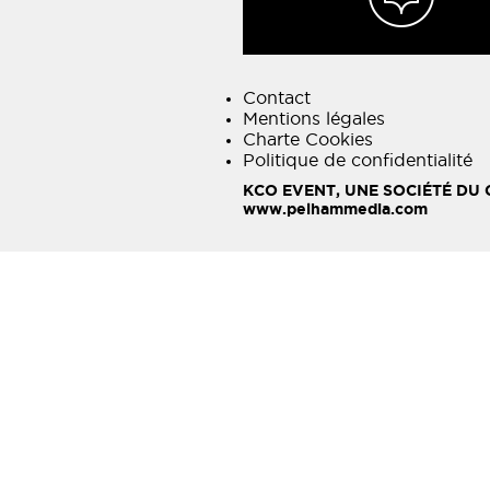
Contact
Mentions légales
Charte Cookies
Politique de confidentialité
KCO EVENT, UNE SOCIÉTÉ DU
www.pelhammedia.com