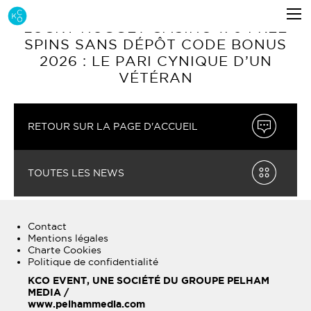
LUCKY NUGGET CASINO 170 FREE
SPINS SANS DÉPÔT CODE BONUS
2026 : LE PARI CYNIQUE D’UN
VÉTÉRAN
RETOUR SUR LA PAGE D'ACCUEIL
TOUTES LES NEWS
Contact
Mentions légales
Charte Cookies
Politique de confidentialité
KCO EVENT, UNE SOCIÉTÉ DU GROUPE PELHAM
MEDIA /
www.pelhammedia.com