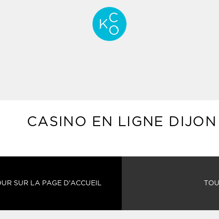
CASINO EN LIGNE DIJON
UR SUR LA PAGE D'ACCUEIL
TOU