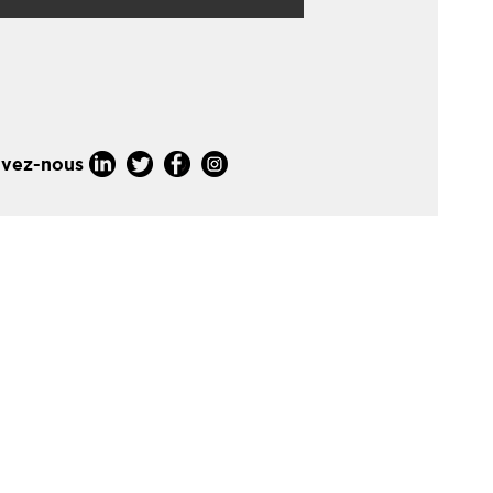
ivez-nous