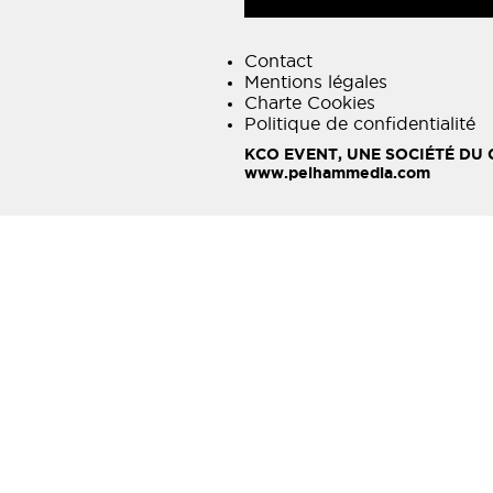
Contact
Mentions légales
Charte Cookies
Politique de confidentialité
KCO EVENT, UNE SOCIÉTÉ DU
www.pelhammedia.com