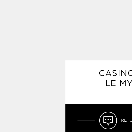
CASINO
LE M
RETO