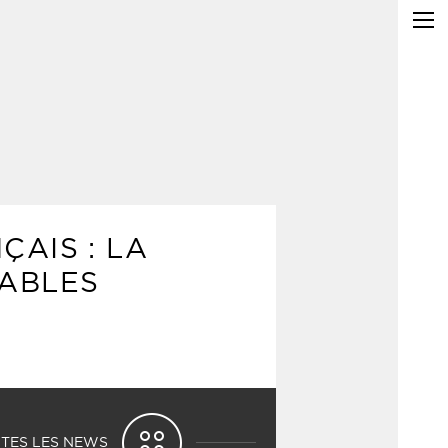
ÇAIS : LA
TABLES
TES LES NEWS