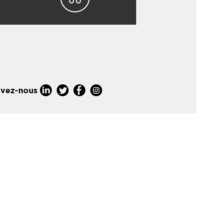
ivez-nous