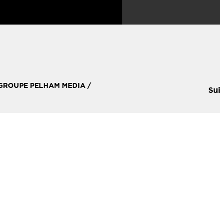
 GROUPE PELHAM MEDIA /
Su