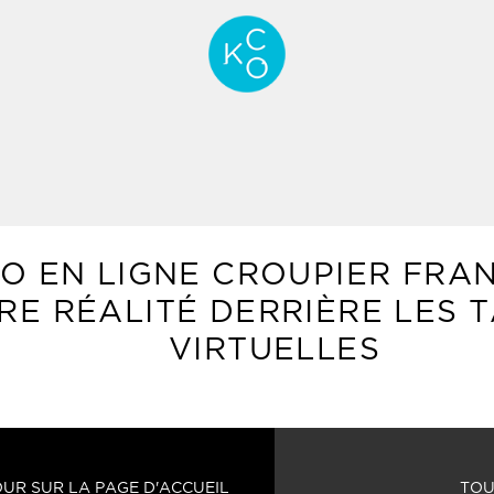
O EN LIGNE CROUPIER FRAN
RE RÉALITÉ DERRIÈRE LES 
VIRTUELLES
UR SUR LA PAGE D'ACCUEIL
TOU